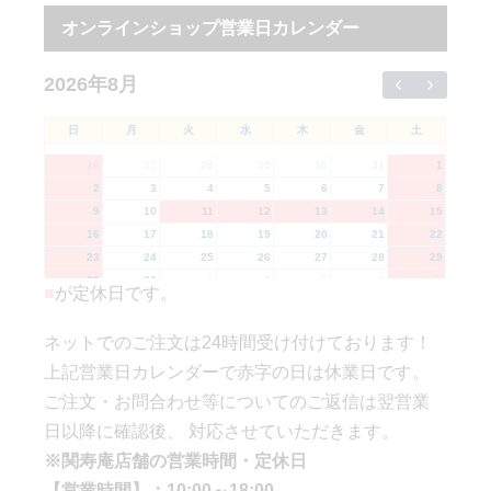
オンラインショップ営業日カレンダー
2026年8月
日
月
火
水
木
金
土
26
27
28
29
30
31
1
2
3
4
5
6
7
8
9
10
11
12
13
14
15
16
17
18
19
20
21
22
23
24
25
26
27
28
29
30
31
1
2
3
4
5
■
が定休日です。
ネットでのご注文は24時間受け付けております！
上記営業日カレンダーで赤字の日は休業日です。
ご注文・お問合わせ等についてのご返信は翌営業
日以降に確認後、 対応させていただきます。
※関寿庵店舗の営業時間・定休日
【営業時間】：10:00～18:00