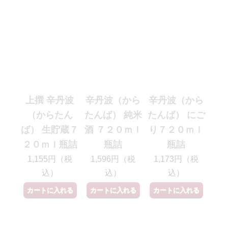
上撰 辛丹波
辛丹波（から
辛丹波（から
（からたん
たんば） 純米
たんば） にご
ば） 生貯蔵７
酒 ７２０ｍｌ
り７２０ｍｌ
２０ｍｌ瓶詰
瓶詰
瓶詰
1,155円（税
1,596円（税
1,173円（税
込）
込）
込）