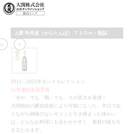
お酒
>
日本酒
>
辛丹波
上撰 辛丹波（からたんば） ７２０ｍｌ瓶詰
>
<
2011～2021年モンドセレクション
11年連続金賞受賞
「冷や」でも「燗」でも、その実力を発揮！
大関独自の醸造技術により可能になった、辛口であ
りながら雑味のないキリッと引き締まった味わい
は、どんなお料理にも合わせやすく、素材の味を引
き立たせます。