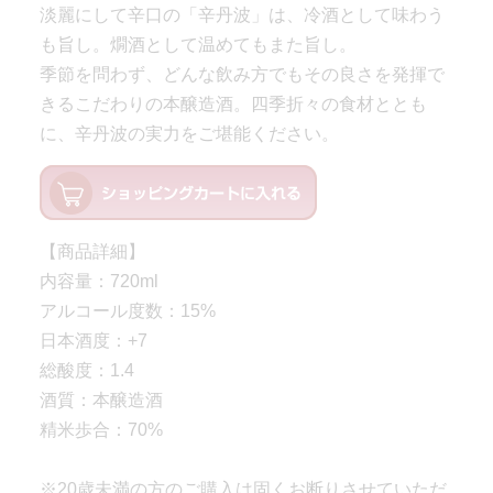
淡麗にして辛口の「辛丹波」は、冷酒として味わう
も旨し。燗酒として温めてもまた旨し。
季節を問わず、どんな飲み方でもその良さを発揮で
きるこだわりの本醸造酒。四季折々の食材ととも
に、辛丹波の実力をご堪能ください。
【商品詳細】
内容量：720ml
アルコール度数：15%
日本酒度：+7
総酸度：1.4
酒質：本醸造酒
精米歩合：70%
※20歳未満の方のご購入は固くお断りさせていただ