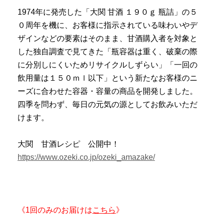
1974年に発売した「大関 甘酒 １９０ｇ 瓶詰」の５
０周年を機に、お客様に指示されている味わいやデ
ザインなどの要素はそのまま、甘酒購入者を対象と
した独自調査で見てきた「瓶容器は重く、破棄の際
に分別しにくいためリサイクルしずらい」「一回の
飲用量は１５０ｍｌ以下」という新たなお客様のニ
ーズに合わせた容器・容量の商品を開発しました。
四季を問わず、毎日の元気の源としてお飲みいただ
けます。
大関 甘酒レシピ 公開中！
https://www.ozeki.co.jp/ozeki_amazake/
《1回のみのお届けは
こちら
》