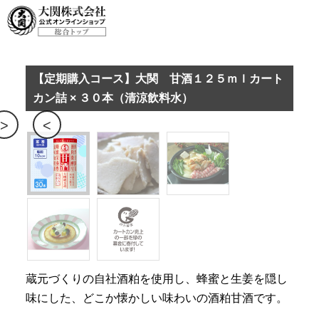
甘酒定期購入コース
【定期購入コース】大関 甘酒１２５ｍｌカート
カン詰 × ３０本（清涼飲料水）
>
<
蔵元づくりの自社酒粕を使用し、蜂蜜と生姜を隠し
味にした、どこか懐かしい味わいの酒粕甘酒です。