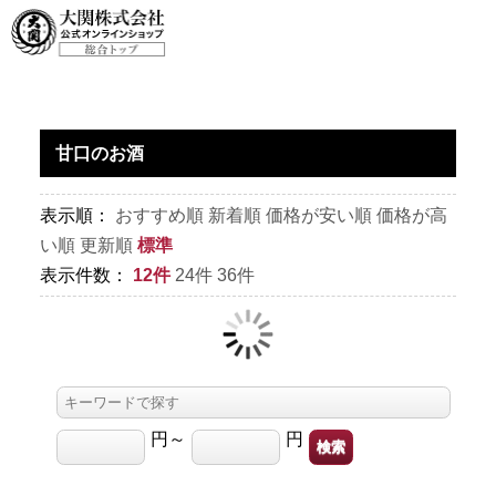
TOP
>
お酒
>
甘口のお酒
甘口のお酒
表示順：
おすすめ順
新着順
価格が安い順
価格が高
い順
更新順
標準
表示件数：
12件
24件
36件
円～
円