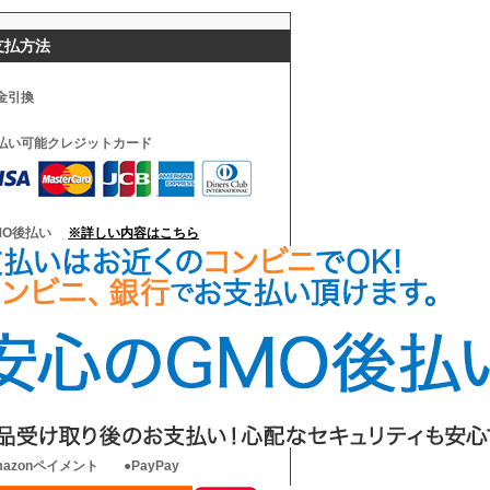
支払方法
金引換
払い可能クレジットカード
MO後払い
※詳しい内容はこちら
mazonペイメント
●PayPay