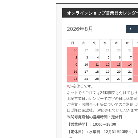
オンラインショップ営業日カレンダ
2026年8月
日
月
火
水
木
金
26
27
28
29
30
31
2
3
4
5
6
7
9
10
11
12
13
14
16
17
18
19
20
21
23
24
25
26
27
28
■
が定休日です。
30
31
1
2
3
4
ネットでのご注文は24時間受け付けてお
上記営業日カレンダーで赤字の日は休業日
ご注文・お問合わせ等についてのご返信は
日以降に確認後、 対応させていただきま
※関寿庵店舗の営業時間・定休日
【営業時間】：10:00～18:00
【定休日】：水曜日 12月31日13時～、1