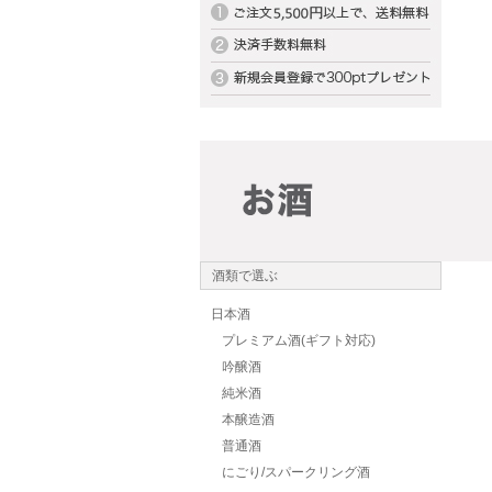
酒類で選ぶ
日本酒
プレミアム酒(ギフト対応)
吟醸酒
純米酒
本醸造酒
普通酒
にごり/スパークリング酒