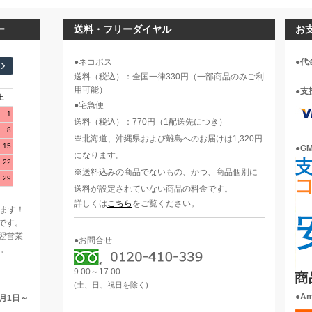
ー
送料・フリーダイヤル
お
●ネコポス
●代
送料（税込）：全国一律330円（一部商品のみご利
用可能）
●支
土
●宅急便
1
送料（税込）：770円（1配送先につき）
8
※北海道、沖縄県および離島へのお届けは1,320円
15
●G
になります。
22
※送料込みの商品でないもの、かつ、商品個別に
29
送料が設定されていない商品の料金です。
5
詳しくは
こちら
をご覧ください。
ります！
です。
翌営業
●お問合せ
す。
9:00～17:00
(土、日、祝日を除く)
●A
月1日～