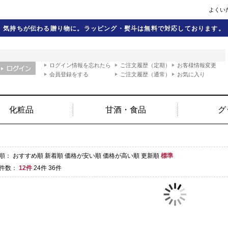
よくい
気持ちが伝わる贈り物に。ラッピング・熨斗は無料で対応しております。
ログイン情報を忘れたら
ご注文履歴（定期）
お客様情報変更
会員登録をする
ご注文履歴（通常）
お気に入り
化粧品
甘酒・食品
グ
順：
おすすめ順
新着順
価格が安い順
価格が高い順
更新順
標準
件数：
12件
24件
36件