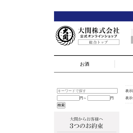
お酒
表示
円～
円
表示